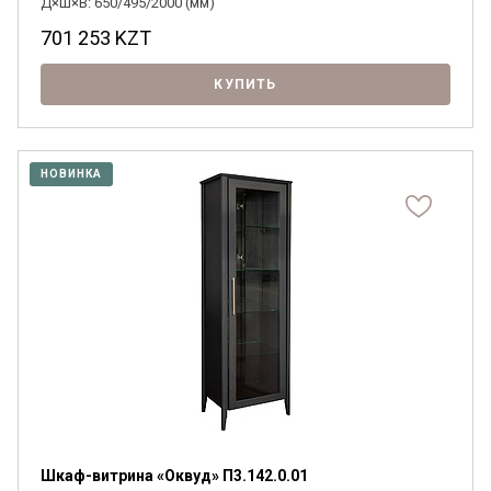
Д×Ш×В: 650/495/2000 (мм)
701 253
KZT
КУПИТЬ
НОВИНКА
Шкаф-витрина «Оквуд» П3.142.0.01