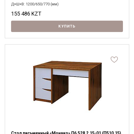
Д×Ш×В: 1200/650/770 (мм)
155 486
KZT
КУПИТЬ
Стол письменный «Монако» П6.528.2.15-01 (П510.15)