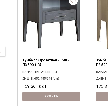
Тумба прикроватная «Орли»
Тумба 
П3.590.1.05
П3.590
ВАРИАНТЫ РАСЦВЕТКИ
ВАРИАН
Д×Ш×В: 650/455/644 (мм)
Д×Ш×В: 
159 661
KZT
175 3
КУПИТЬ