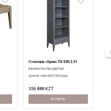
Стеллаж «Орли» П3.590.2.01
Ком
ВАРИАНТЫ РАСЦВЕТКИ
ВАР
Д×Ш×В: 696/450/1950 (мм)
Д×Ш×
356 888
KZT
37
КУПИТЬ