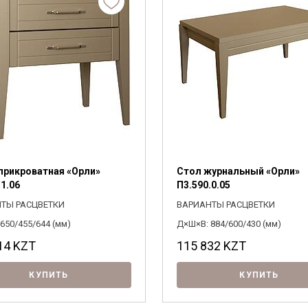
Я ознакомлен с
Политикой
в отношении
обработки персональных данных и
согласен на их обработку.
прикроватная «Орли»
Стол журнальный «Орли»
.1.06
П3.590.0.05
ТЫ РАСЦВЕТКИ
ВАРИАНТЫ РАСЦВЕТКИ
650/455/644 (мм)
Д×Ш×В: 884/600/430 (мм)
14
KZT
115 832
KZT
КУПИТЬ
КУПИТЬ