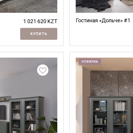
Гостиная «Дольче» #1
1 021 620
KZT
Я ознакомлен с
Политикой
в отношении
КУПИТЬ
обработки персональных данных и
согласен на их обработку.
НОВИНКА