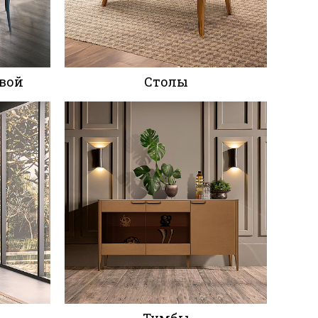
вой
Столы