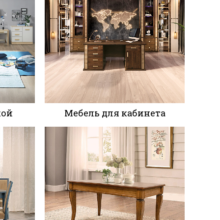
Байс
кой
Мебель для кабинета