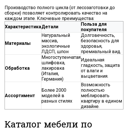
Производство полного цикла (от лесозаготовки до
сборки) позволяет контролировать качество на
каждом этапе. Ключевые преимущества:
Польза для
Характеристика
Детали
покупателя
Натуральный
Долговечность,
массив,
безопасность для
Материалы
экологичные
здоровья,
ЛДСП, шпон
премиальный вид.
Многоступенчатая
Идеальная
шлифовка,
гладкость, защита
Обработка
лакировка
от влаги и
(Италия,
выцветания.
Германия)
Возможность
Более 2000
полностью
Ассортимент
моделей в
меблировать
разных стилях
квартиру в едином
дизайне.
Каталог мебели по