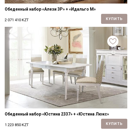
Обеденный набор «Алези 3Р» + «Идальго М»
КУПИТЬ
2 071 410
KZT
Обеденный набор «Юстина 2337» + «Юстина Люкс»
КУПИТЬ
1 223 850
KZT