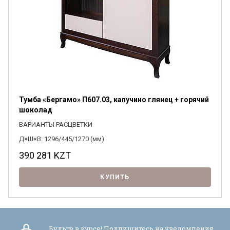
Я ознакомлен с
Политикой
в отношении
обработки персональных данных и
согласен на их обработку.
Тумба «Бергамо» П607.03, капучино глянец + горячий
шоколад
ВАРИАНТЫ РАСЦВЕТКИ
Д×Ш×В: 1296/445/1270 (мм)
390 281
KZT
КУПИТЬ
Будьте в курсе! Подпишитесь на уведомления,