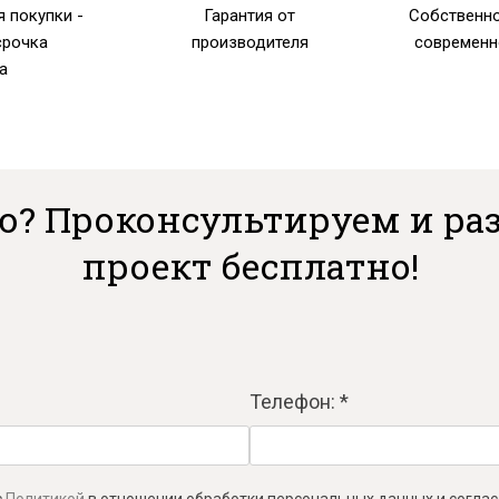
 покупки -
Гарантия от
Собственно
срочка
производителя
современн
а
Я ознакомлен с
Политикой
в отношении
обработки персональных данных и
согласен на их обработку.
ю? Проконсультируем и раз
проект бесплатно!
Телефон: *