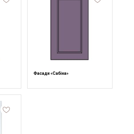
Байс
Фасади «Сабіна»