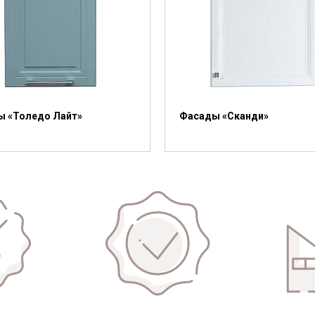
ы «Толедо Лайт»
Фасады «Сканди»