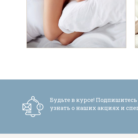
Парма
Стулья
Тренд
Соната
Тумбы
Фараон
Турин
Декорат
Хольтен
Элиза
Квадро
Рубин
Evia
Гранде
Квадро
Лайн
Денвер
Форте
Будьте в курсе! Подпишитесь
узнать о наших акциях и сп