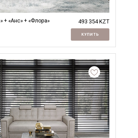
 + «Анс» + «Флора»
493 354
KZT
КУПИТЬ