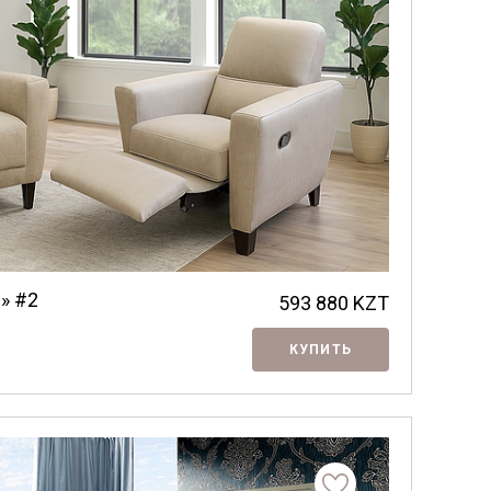
» #2
593 880
KZT
КУПИТЬ