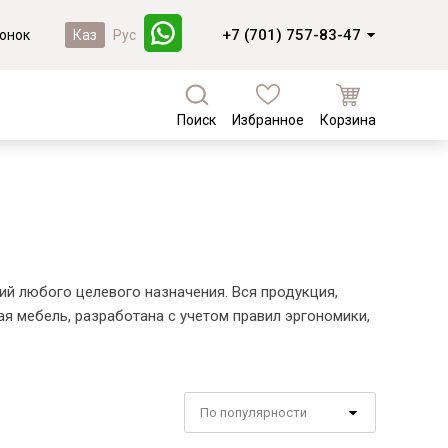
+7 (701) 757-83-47
онок
Каз
Рус
Поиск
Избранное
Корзина
а
Кухни и фасады
Коллекции из массива березы
Кухни под заказ
Валенсия
Кухни из МДФ
Коллекции из массива сосны
Комплектующие для кухонь
Фасады из массива
Байс
й любого целевого назначения. Вся продукция,
Фасады из МДФ
Доминика
гая мебель, разработана с учетом правил эргономики,
Лотос
Новинки
Мейсон
Лотос
По популярности