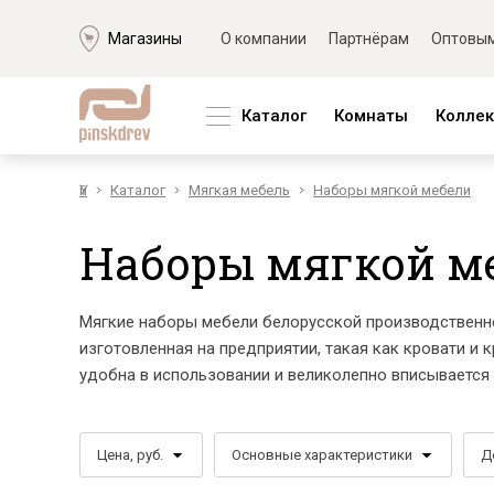
Магазины
О компании
Партнёрам
Оптовым
Каталог
Комнаты
Колле
Үй
Каталог
Мягкая мебель
Наборы мягкой мебели
Гостиная
Мягкая мебель
Коллекции из ЛДСП
Корпус
Коллек
Спальня
Наборы мягкой мебели
Блэквуд
Наборы д
Амарант
Наборы мягкой м
Прихожая
Модульные диваны
Брауни
Наборы д
Бергамо
Детская
Кожаные диваны
Бритиш
Наборы д
Гелиос
Кабинет
Угловые диваны
Верес
Наборы д
Ирис
Мягкие наборы мебели белорусской производственн
Кухня
Прямые диваны
Гвиана
Наборы 
Лацио
изготовленная на предприятии, такая как кровати и к
Кресла
Гранде
Наборы д
Мартина
удобна в использовании и великолепно вписывается 
Тахты
Гресс
Обеденн
Мартина
Кушетка
Каньон
Кровати
Монако
Банкетки
Норидж
Столы
Лайн
Цена, руб.
Основные характеристики
Д
Мягкие кровати
Оникс
Шкафы
Сканди