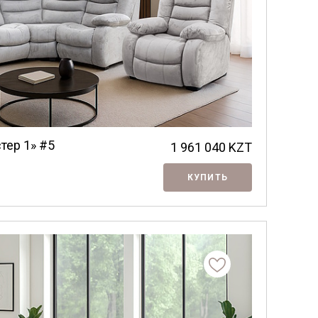
тер 1» #5
1 961 040
KZT
КУПИТЬ