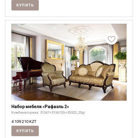
КУПИТЬ
Набор мебели «Рафаэль 2»
Комбинаторика: 31567+31567(0)+30325_25gr
4 109 210
KZT
КУПИТЬ