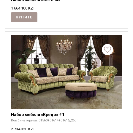
1 664 100
KZT
КУПИТЬ
Набор мебели «Кредо» #1
Комбинаторика: 31560+31614+31616_25gr
2 734 320
KZT