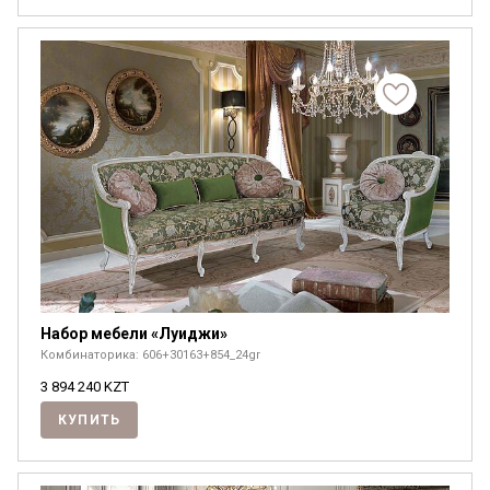
Я ознакомлен с
Политикой
в отношении
обработки персональных данных и
согласен на их обработку.
Набор мебели «Луиджи»
Комбинаторика: 606+30163+854_24gr
3 894 240
KZT
КУПИТЬ