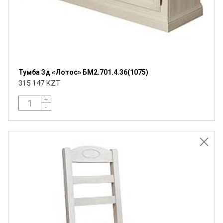
Тумба 3д «Лотос» БМ2.701.4.36(1075)
315 147 KZT
+
-