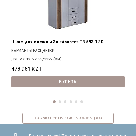
Я ознакомлен с
Политикой
в отношении
Шкаф для одежды 3д «Ариста» П3.593.1.30
обработки персональных данных и
согласен на их обработку.
ВАРИАНТЫ РАСЦВЕТКИ
Д×Ш×В: 1352/583/2292 (мм)
478 981
KZT
КУПИТЬ
ПОСМОТРЕТЬ ВСЮ КОЛЛЕКЦИЮ
Будьте в курсе! Подпишитесь на уведомления,