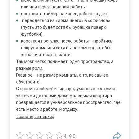
маленький ритуал старта – налить чашку кофе
или чая перед началом работы,
поставить таймер на конец рабочего дня,
переодеться из «домашнего» в «офисное»
(пусть это будет хотя бы рубашка поверх
футболки),
короткая прогулка после работы – пройтись
вокруг дома или хотя бы по комнате, чтобы
«отключиться» от задач.
Так мозг четко понимает: одно пространство, а
разные роли.
Главное – не размер комнаты, а то, как вы ее
обустроите.
С правильной мебелью, продуманным светом и
уютными деталями даже маленькая квартира
превращается в универсальное пространство, где
есть место и работе, и отдыху.
#советы
#интерьер
4.90