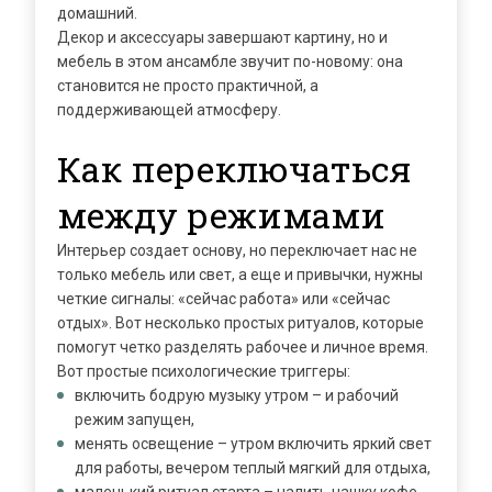
домашний.
Декор и аксессуары завершают картину, но и
мебель в этом ансамбле звучит по-новому: она
становится не просто практичной, а
поддерживающей атмосферу.
Как переключаться
между режимами
Интерьер создает основу, но переключает нас не
только мебель или свет, а еще и привычки, нужны
четкие сигналы: «сейчас работа» или «сейчас
отдых». Вот несколько простых ритуалов, которые
помогут четко разделять рабочее и личное время.
Я ознакомлен с
Политикой
в отношении
Вот простые психологические триггеры:
обработки персональных данных и
включить бодрую музыку утром – и рабочий
согласен на их обработку.
режим запущен,
менять освещение – утром включить яркий свет
для работы, вечером теплый мягкий для отдыха,