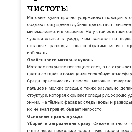
чистоты
Матовые кухни прочно удерживают позиции в со
создают ощущение глубины цвета, гасят лишние 
минимализме, и в классике. Но у этой эстетики е
чувствительнее к уходу, чем кажется на перв
оставляет разводы - она необратимо меняет стр
избежать.
Особенности матовых кухонь
Матовое покрытие поглощает свет, а не отражае
цвет и создаёт в помещении спокойную атмосфер
Среди практических плюсов: матовые поверхно
пальцев и мелкие следы, а также визуально делаю
структура, которая скрывает следы рук, хорошо у
химии. На тёмных фасадах следы воды и разводы
их, не зная правил, бывает непросто.
Основные правила ухода
Убирайте загрязнения сразу.
Свежее пятно от м
пятно через несколько часов - уже задача посл