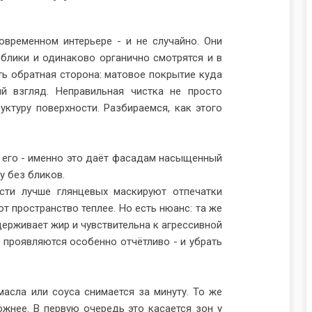
временном интерьере - и не случайно. Они
блики и одинаково органично смотрятся и в
сть обратная сторона: матовое покрытие куда
ый взгляд. Неправильная чистка не просто
уктуру поверхности. Разбираемся, как этого
т его - именно это даёт фасадам насыщенный
у без бликов.
сти лучше глянцевых маскируют отпечатки
т пространство теплее. Но есть нюанс: та же
держивает жир и чувствительна к агрессивной
 проявляются особенно отчётливо - и убрать
асла или соуса снимается за минуту. То же
ожнее. В первую очередь это касается зон у