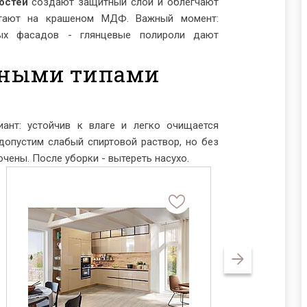
остей
создают защитный слой и облегчают
тают на крашеном МДФ. Важный момент:
ых фасадов - глянцевые полироли дают
азными типами
ант: устойчив к влаге и легко очищается
допустим слабый спиртовой раствор, но без
чены. После уборки - вытереть насухо.