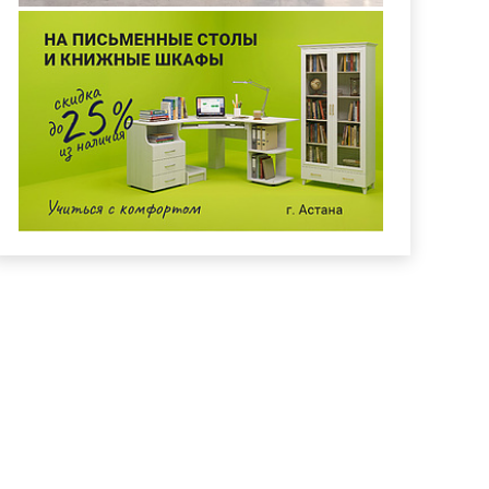
а Лайт» П8.0990
Кухня «Монтана Лайт» П8.0910
(Люкс 8.9011)
АЗАТЬ ДИЗАЙН
БЕСПЛАТНО
ЗАКАЗАТЬ ДИЗАЙН
БЕСПЛАТНО