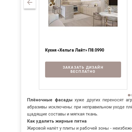
8.0910
Кухня «Хельга Лайт» П8.0990
ЗАКАЗАТЬ ДИЗАЙН
БЕСПЛАТНО
АЙН
О
Плёночные фасады
хуже других переносят агр
абразивы исключены: при неправильном уходе плё
щадящие составы и мягкая ткань.
Как удалить жирные пятна
Жировой налёт у плиты и рабочей зоны - неизбежн