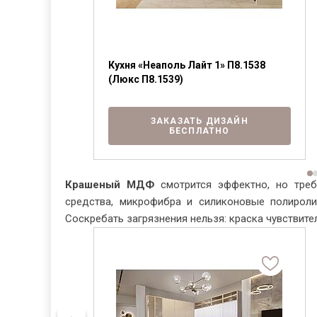
1937 (Люкс
Кухня «Неаполь Лайт 1» П8.1538
(Люкс П8.1539)
АЙН
ЗАКАЗАТЬ ДИЗАЙН
О
БЕСПЛАТНО
Крашеный МДФ
смотрится эффектно, но треб
средства, микрофибра и силиконовые полироли
Соскребать загрязнения нельзя: краска чувствит