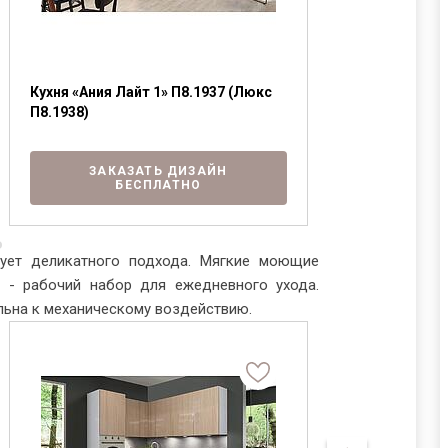
Кухня «Ания Лайт 1» П8.1937 (Люкс
Кухня «Неапо
Я ознакомлен с
Политикой
в отношении
П8.1938)
(Люкс П8.153
обработки персональных данных и
согласен на их обработку.
ЗАКАЗАТЬ ДИЗАЙН
ЗАК
БЕСПЛАТНО
ует деликатного подхода. Мягкие моющие
 - рабочий набор для ежедневного ухода.
ельна к механическому воздействию.