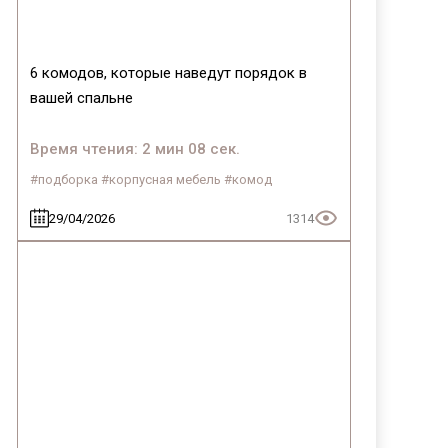
6 комодов, которые наведут порядок в
вашей спальне
Время чтения: 2 мин 08 сек.
#подборка #корпусная мебель #комод
29/04/2026
1314
тской «Портус»
95
К