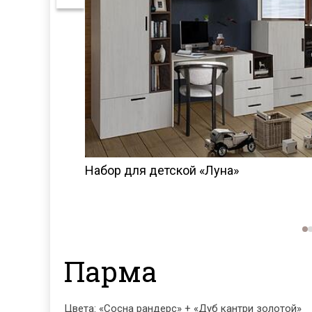
Набор для детской «Луна»
607 133
KZT
КУПИТЬ
Парма
Цвета: «Сосна рандерс» + «Дуб кантри золотой»