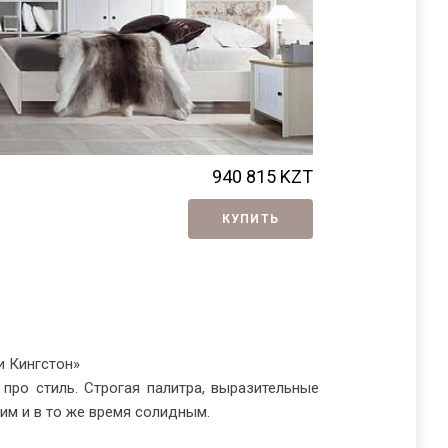
Набор для де
940 815
KZT
КУПИТЬ
и Кингстон»
 про стиль. Строгая палитра, выразительные
им и в то же время солидным.