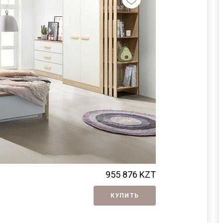
Набор для де
955 876
KZT
КУПИТЬ