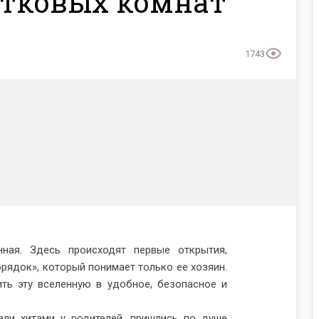
стковых комнат
Паола
Фанера
Сонос
Щепа древесная
ивные элементы
Тиффани
Топливные брикеты
1743
Тунис
Флорентина
Хедмарк
Юстина
Рико
Элбург
Бланш
Франческа
ная. Здесь происходят первые открытия,
орядок», который понимает только ее хозяин.
ть эту вселенную в удобное, безопасное и
ли хитами у родителей, пришлись по душе