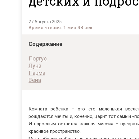
детских и подро
Парма
Стулья
Тренд
Соната
Тумбы
Фараон
Турин
Декорат
Хольтен
27 Августа 2025
Элиза
Время чтения: 1 мин 48 сек.
Квадро
Рубин
Содержание
Evia
Гранде
Портус
Квадро
Луна
Лайн
Парма
Денвер
Вена
Форте
Комната ребенка – это его маленькая вселен
рождаются мечты и, конечно, царит тот самый «п
И взрослым остается важная миссия – преврати
красивое пространство.
Мы выбрали мебельные коллекции, которые ста