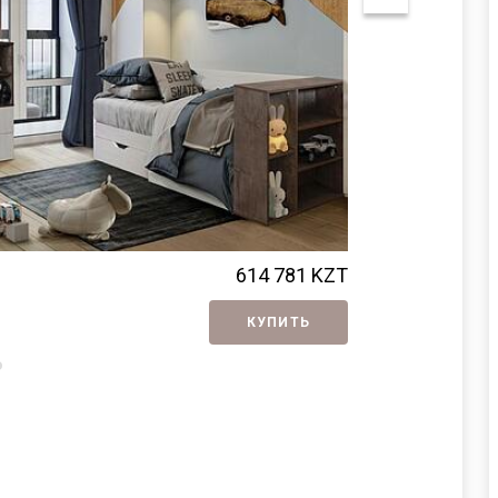
Я ознакомлен с
Политикой
в отношении
обработки персональных данных и
согласен на их обработку.
Набор для де
614 781
KZT
КУПИТЬ