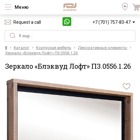
Меню
Request a call
+7 (701) 757-83-47
Үй
Каталог
Корпусная мебель
Декоративные элементы
Зеркало «Блэквуд Лофт» П3.0556.1.26
Зеркало «Блэквуд Лофт» П3.0556.1.26