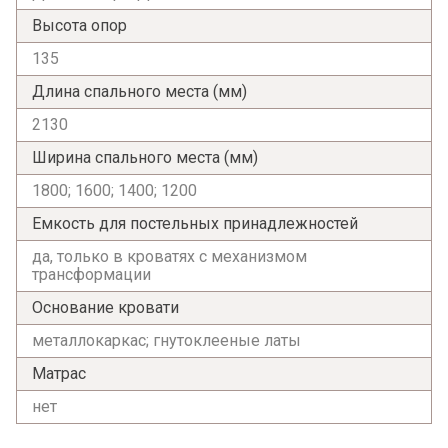
Высота опор
135
Длина спального места (мм)
2130
Ширина спального места (мм)
Я ознакомлен с
Политикой
в отношении
обработки персональных данных и
1800; 1600; 1400; 1200
согласен на их обработку.
Емкость для постельных принадлежностей
да, только в кроватях с механизмом
трансформации
Основание кровати
металлокаркас; гнутоклееные латы
Матрас
нет