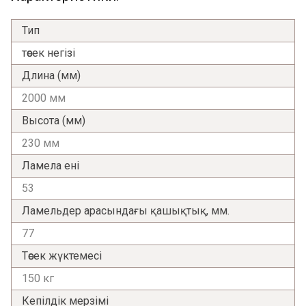
Тип
төсек негізі
Длина (мм)
2000 мм
Высота (мм)
230 мм
Ламела ені
53
Ламельдер арасындағы қашықтық, мм.
77
Төсек жүктемесі
150 кг
Кепілдік мерзімі