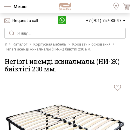
Меню
Request a call
+7 (701) 757-83-47
Үй
Каталог
Корпусная мебель
Кровати и основания
Негізгі икемді жиналмалы (НИ-Ж) биіктігі 230 мм.
Негізгі икемді жиналмалы (НИ-Ж)
биіктігі 230 мм.