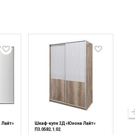
 Лайт»
Шкаф-купе 2Д «Юнона Лайт»
Кро
П3.0582.1.02
П3.