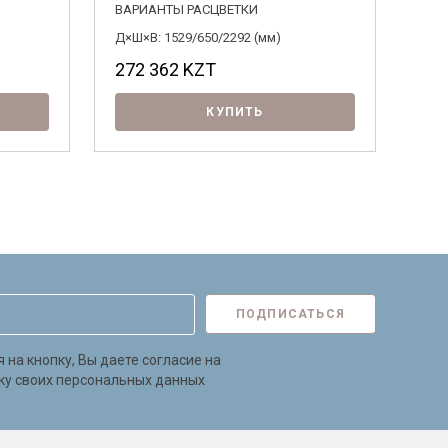
ВАРИАНТЫ РАСЦВЕТКИ
ВАР
Д×Ш×В: 1529/650/2292 (мм)
Д×Ш×
272 362
KZT
16
КУПИТЬ
ПОДПИСАТЬСЯ
на кнопку, Вы даете согласие на
ку своих персональных данных