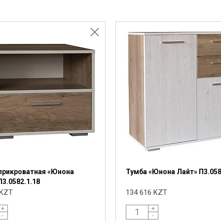
прикроватная «Юнона
Тумба «Юнона Лайт» П3.058
П3.0582.1.18
 KZT
134 616 KZT
+
+
-
-