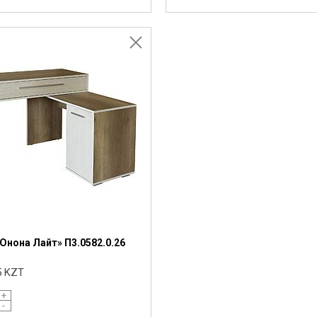
Юнона Лайт» П3.0582.0.26
5 KZT
+
-