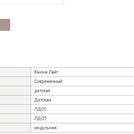
Я ознакомлен с
Политикой
в отношении
обработки персональных данных и
согласен на их обработку.
Юнона Лайт
Современный
детская
Детская
ЛДСП
ЛДСП
модульная