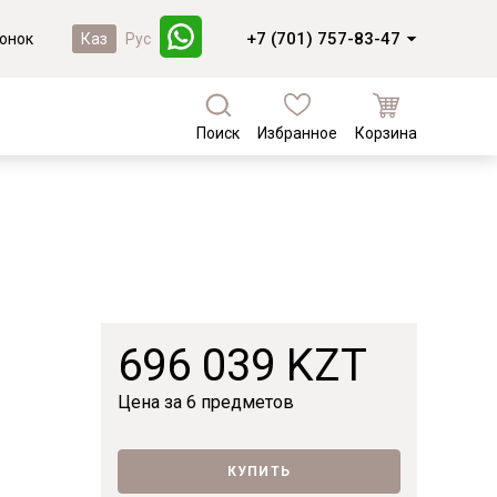
+7 (701) 757-83-47
онок
Каз
Рус
Поиск
Избранное
Корзина
а
Кухни и фасады
Коллекции из массива березы
Кухни под заказ
Валенсия
Кухни из МДФ
Коллекции из массива сосны
Комплектующие для кухонь
Фасады из массива
Байс
Фасады из МДФ
Доминика
696 039 KZT
Лотос
Новинки
Мейсон
Цена за
6 предметов
Лотос
КУПИТЬ