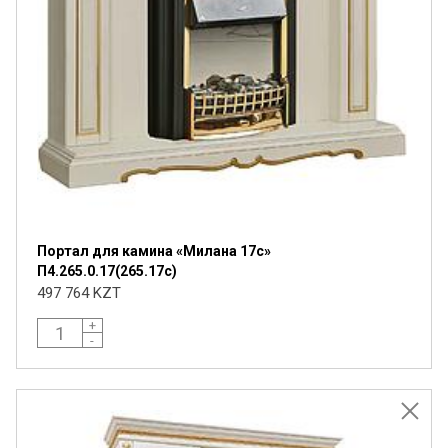
Портал для камина «Милана 17с»
П4.265.0.17(265.17с)
497 764 KZT
+
-