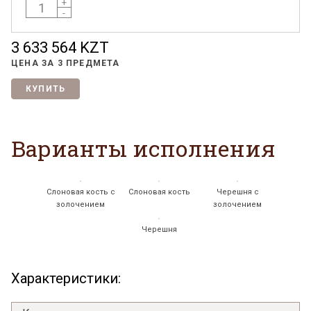
+
-
3 633 564 KZT
ЦЕНА ЗА
3 ПРЕДМЕТА
КУПИТЬ
Варианты исполнения
Я ознакомлен с
Политикой
в отношении
обработки персональных данных и
Слоновая кость с
Слоновая кость
Черешня с
согласен на их обработку.
золочением
золочением
Черешня
Характеристики: