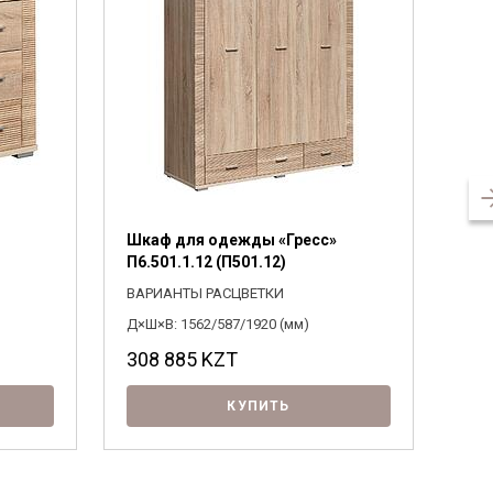
Шкаф для одежды «Гресс»
Шка
П6.501.1.12 (П501.12)
П6.
ВАРИАНТЫ РАСЦВЕТКИ
ВАР
Д×Ш×В: 1562/587/1920 (мм)
Д×Ш×
308 885
KZT
31
КУПИТЬ