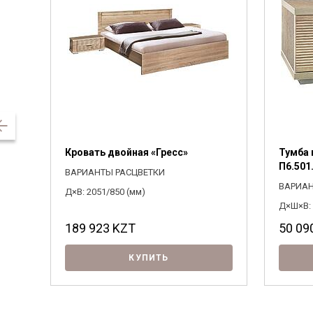
Кровать двойная «Гресс»
Тумба 
П6.501.
ВАРИАНТЫ РАСЦВЕТКИ
ВАРИАН
Д×В: 2051/850 (мм)
Д×Ш×В: 
189 923
KZT
50 09
КУПИТЬ