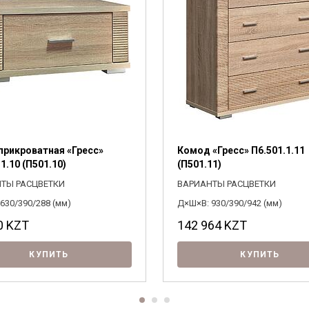
Я ознакомлен с
Политикой
в отношении
обработки персональных данных и
согласен на их обработку.
прикроватная «Гресс»
Комод «Гресс» П6.501.1.11
1.10 (П501.10)
(П501.11)
ТЫ РАСЦВЕТКИ
ВАРИАНТЫ РАСЦВЕТКИ
630/390/288 (мм)
Д×Ш×В: 930/390/942 (мм)
0
KZT
142 964
KZT
КУПИТЬ
КУПИТЬ