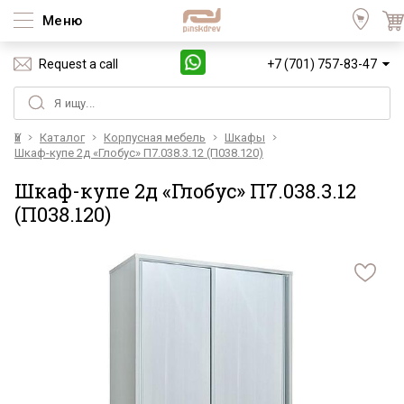
Меню
Request a call
+7 (701) 757-83-47
Үй
Каталог
Корпусная мебель
Шкафы
Шкаф-купе 2д «Глобус» П7.038.3.12 (П038.120)
Шкаф-купе 2д «Глобус» П7.038.3.12
(П038.120)