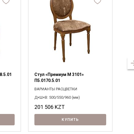
8.5.01
Стул «Премиум М 3101»
Сту
П5.0170.5.01
ВАР
ВАРИАНТЫ РАСЦВЕТКИ
Д×Ш×
Д×Ш×В: 500/550/960 (мм)
201 506
KZT
19
КУПИТЬ