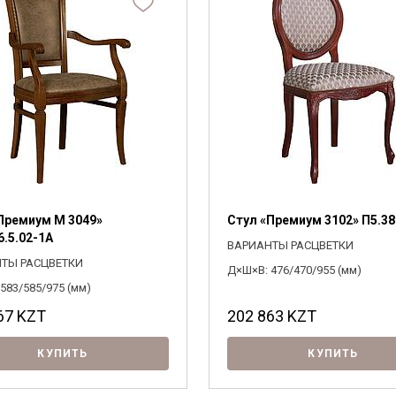
Я ознакомлен с
Политикой
в отношении
обработки персональных данных и
согласен на их обработку.
Премиум М 3049»
Стул «Премиум 3102» П5.38
6.5.02-1A
ВАРИАНТЫ РАСЦВЕТКИ
ТЫ РАСЦВЕТКИ
Д×Ш×В: 476/470/955 (мм)
583/585/975 (мм)
67
KZT
202 863
KZT
КУПИТЬ
КУПИТЬ