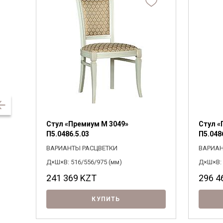
Стул «Премиум М 3049»
Стул «
П5.0486.5.03
П5.048
ВАРИАНТЫ РАСЦВЕТКИ
ВАРИАН
Д×Ш×В: 516/556/975 (мм)
Д×Ш×В: 
241 369
KZT
296 4
КУПИТЬ