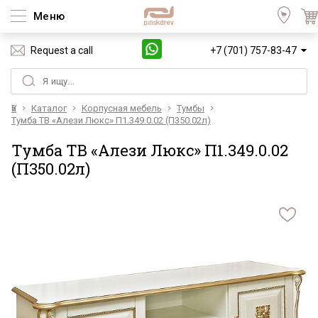
Меню
Request a call
+7 (701) 757-83-47
Үй
Каталог
Корпусная мебель
Тумбы
Тумба ТВ «Алези Люкс» П1.349.0.02 (П350.02л)
Тумба ТВ «Алези Люкс» П1.349.0.02
(П350.02л)