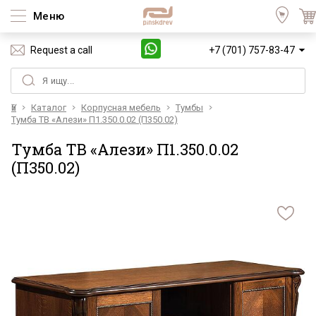
Меню
Request a call
+7 (701) 757-83-47
Үй
Каталог
Корпусная мебель
Тумбы
Тумба ТВ «Алези» П1.350.0.02 (П350.02)
Тумба ТВ «Алези» П1.350.0.02
(П350.02)