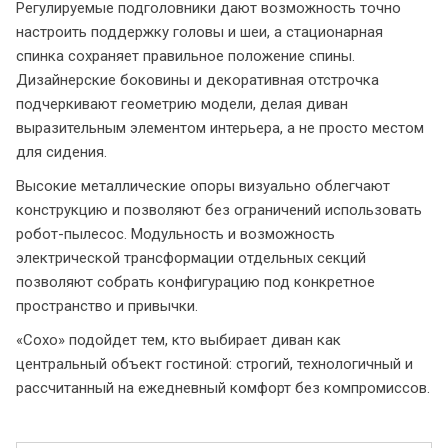
Регулируемые подголовники дают возможность точно
настроить поддержку головы и шеи, а стационарная
спинка сохраняет правильное положение спины.
Дизайнерские боковины и декоративная отстрочка
подчеркивают геометрию модели, делая диван
выразительным элементом интерьера, а не просто местом
для сидения.
Высокие металлические опоры визуально облегчают
конструкцию и позволяют без ограничений использовать
робот-пылесос. Модульность и возможность
Я ознакомлен с
Политикой
в отношении
электрической трансформации отдельных секций
обработки персональных данных и
позволяют собрать конфигурацию под конкретное
согласен на их обработку.
пространство и привычки.
«Сохо» подойдет тем, кто выбирает диван как
центральный объект гостиной: строгий, технологичный и
рассчитанный на ежедневный комфорт без компромиссов.