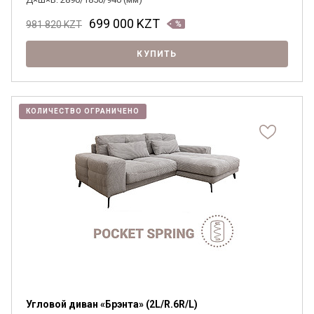
699 000
KZT
981 820
KZT
Я ознакомлен с
Политикой
в отношении
КУПИТЬ
обработки персональных данных и
согласен на их обработку.
КОЛИЧЕСТВО ОГРАНИЧЕНО
Угловой диван «Брэнта» (2L/R.6R/L)