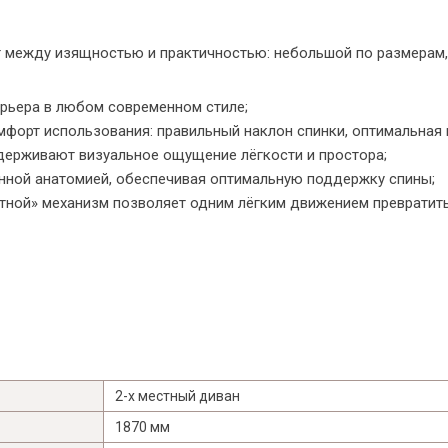
ет между изящностью и практичностью: небольшой по размерам
рьера в любом современном стиле;
мфорт использования: правильный наклон спинки, оптимальная
держивают визуальное ощущение лёгкости и простора;
нной анатомией, обеспечивая оптимальную поддержку спины;
Я ознакомлен с
Политикой
в отношении
ной» механизм позволяет одним лёгким движением превратить 
обработки персональных данных и
согласен на их обработку.
2-х местный диван
1870 мм