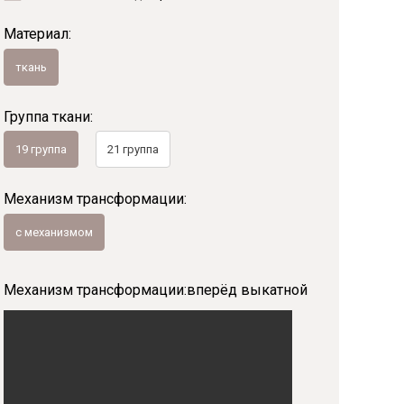
Материал:
Байс
ткань
Группа ткани:
19 группа
21 группа
Механизм трансформации:
с механизмом
Механизм трансформации:
вперёд выкатной