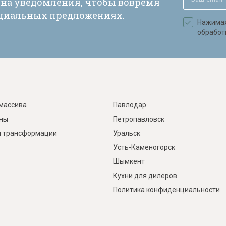
 на уведомления, чтобы вовремя
ециальных предложениях.
Нажимая 
обработ
массива
Павлодар
ины
Петропавловск
 трансформации
Уральск
Усть-Каменогорск
Шымкент
Кухни для дилеров
Политика конфиденциальности