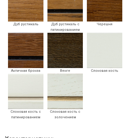
Дуб рустикаль
Дуб рустикаль с
Черешня
патинированием
Античная бронза
Венге
Слоновая кость
Слоновая кость с
Слоновая кость с
патинированием
золочением
Я ознакомлен с
Политикой
в отношении
обработки персональных данных и