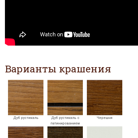
Варианты крашения
Дуб рустикаль
Дуб рустикаль с
Черешня
патинированием