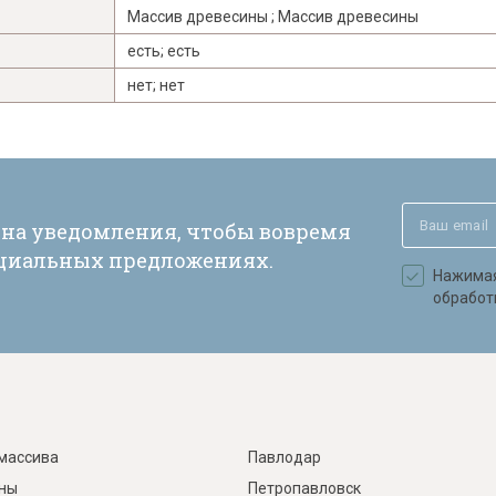
Массив древесины ; Массив древесины
есть; есть
нет; нет
 на уведомления, чтобы вовремя
ециальных предложениях.
Нажимая 
обработ
массива
Павлодар
ины
Петропавловск