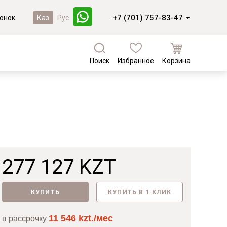
+7 (701) 757-83-47
онок
Каз
Рус
Поиск
Избранное
Корзина
а
Кухни и фасады
Коллекции из массива березы
Кухни под заказ
Валенсия
Кухни из МДФ
Коллекции из массива сосны
Комплектующие для кухонь
Фасады из массива
Байс
Фасады из МДФ
Доминика
277 127 KZT
Лотос
Новинки
Мейсон
КУПИТЬ
КУПИТЬ В 1 КЛИК
Лотос
11 546 kzt./мес
в рассрочку