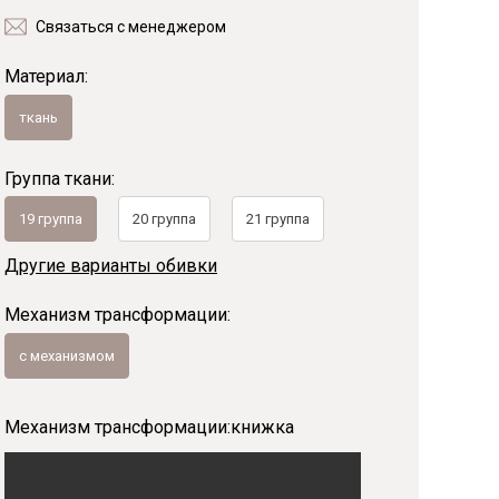
Связаться с менеджером
Байс
Материал:
ткань
Группа ткани:
19 группа
20 группа
21 группа
Другие варианты обивки
Механизм трансформации:
с механизмом
Механизм трансформации:
книжка