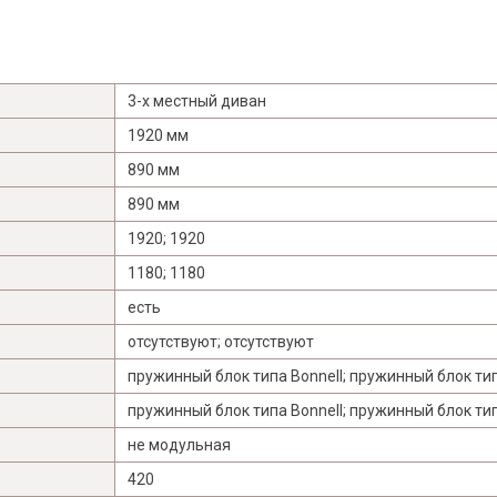
Я ознакомлен с
Политикой
в отношении
обработки персональных данных и
3-х местный диван
согласен на их обработку.
1920 мм
890 мм
890 мм
1920; 1920
1180; 1180
есть
отсутствуют; отсутствуют
пружинный блок типа Bonnell; пружинный блок тип
пружинный блок типа Bonnell; пружинный блок тип
не модульная
420