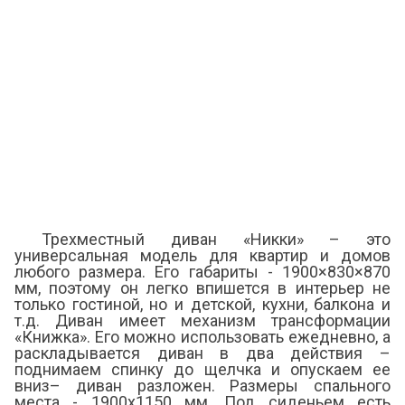
Трехместный диван «Никки» – это
универсальная модель для квартир и домов
любого размера. Его габариты - 1900×830×870
мм, поэтому он легко впишется в интерьер не
только гостиной, но и детской, кухни, балкона и
т.д. Диван имеет механизм трансформации
«Книжка». Его можно использовать ежедневно, а
раскладывается диван в два действия –
поднимаем спинку до щелчка и опускаем ее
вниз– диван разложен. Размеры спального
места - 1900х1150 мм. Под сиденьем есть