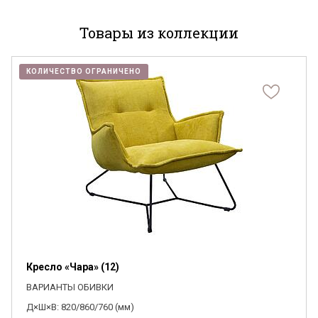
Я ознакомлен с
Политикой
в отношении
обработки персональных данных и
Товары из коллекции
согласен на их обработку.
КОЛИЧЕСТВО ОГРАНИЧЕНО
Кресло «Чара» (12)
ВАРИАНТЫ ОБИВКИ
Д×Ш×В: 820/860/760 (мм)