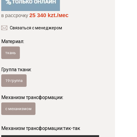
25 340 kzt./мес
Байс
в рассрочку
Связаться с менеджером
Материал:
ткань
Группа ткани:
19 группа
Механизм трансформации:
с механизмом
Механизм трансформации:
тик-так