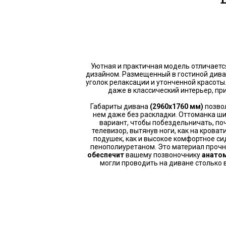
Уютная и практичная модель отличает
дизайном. Размещенный в гостиной дива
уголок релаксации и утонченной красоты
даже в классический интерьер, пр
Габариты дивана
(2960х1760 мм)
позво
нем даже без раскладки. Оттоманка ши
вариант, чтобы побездельничать, по
телевизор, вытянув ноги, как на кроват
подушек, как и высокое комфортное с
пенополиуретаном. Это материал прочн
обеспечит
вашему позвоночнику
анато
могли проводить на диване столько 