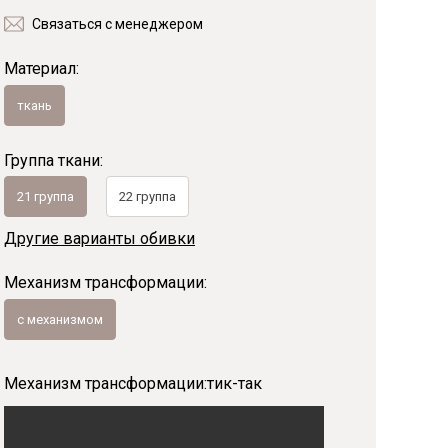
Связаться с менеджером
Байс
Материал:
ткань
Группа ткани:
21 группа
22 группа
Другие варианты обивки
Механизм трансформации:
с механизмом
Механизм трансформации:
тик-так