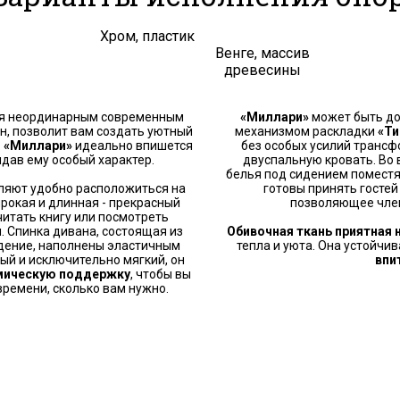
Хром, пластик
Венге, массив
древесины
ся неординарным современным
«Миллари»
может быть до
н, позволит вам создать уютный
механизмом раскладки
«Ти
.
«Миллари»
идеально впишется
без особых усилий транс
идав ему особый характер.
двуспальную кровать. Во 
белья под сидением поместя
ляют удобно расположиться на
готовы принять гостей
Я ознакомлен с
Политикой
в отношении
рокая и длинная - прекрасный
позволяющее член
обработки персональных данных и
читать книгу или посмотреть
согласен на их обработку.
и. Спинка дивана, состоящая из
Обивочная ткань приятная 
идение, наполнены эластичным
тепла и уюта. Она устойчи
ый и исключительно мягкий, он
впи
мическую поддержку
, чтобы вы
времени, сколько вам нужно.