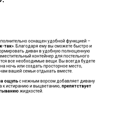
полнительно оснащен удобной функцией –
к-так»
. Благодаря ему вы сможете быстро и
формировать диван в удобную полноценную
вместительный контейнер для постельного
тся все необходимые вещи. Вы всегда будете
 на ночь или создать просторное место,
ам вашей семьи отдыхать вместе.
на ощупь
с нежным ворсом добавляет дивану
ва к истиранию и выцветанию,
препятствует
тыванию
жидкостей.