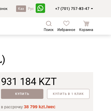
+7 (701) 757-83-47
онок
Каз
Рус
Поиск
Избранное
Корзина
а
Кухни и фасады
Коллекции из массива березы
Кухни под заказ
Валенсия
)
Кухни из МДФ
Коллекции из массива сосны
Комплектующие для кухонь
Фасады из массива
Байс
Фасады из МДФ
Доминика
931 184 KZT
Лотос
Новинки
Мейсон
КУПИТЬ
КУПИТЬ В 1 КЛИК
Лотос
38 799 kzt./мес
в рассрочку