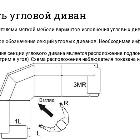
ть угловой диван
дителями мягкой мебели вариантов исполнения угловых ди
ное обозначение секций угловых диванов. Необходимая и
 секции углового дивана является расположение подлоко
рим в угол). Схема расположения наблюдателя показана н