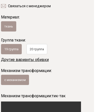
Связаться с менеджером
Байс
Материал:
ткань
Группа ткани:
19 группа
20 группа
Другие варианты обивки
Механизм трансформации:
с механизмом
Механизм трансформации:
тик-так