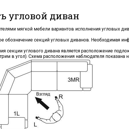
ть угловой диван
Я ознакомлен с
Политикой
в отношении
обработки персональных данных и
согласен на их обработку.
дителями мягкой мебели вариантов исполнения угловых ди
ное обозначение секций угловых диванов. Необходимая и
 секции углового дивана является расположение подлоко
рим в угол). Схема расположения наблюдателя показана н