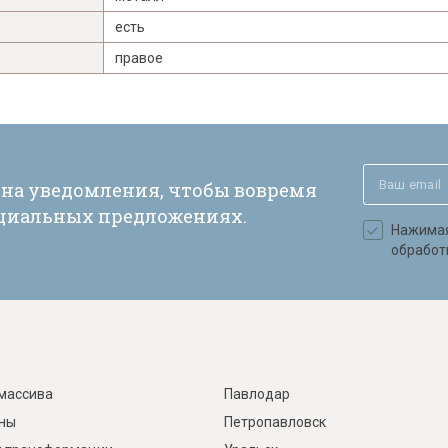
есть
правое
 на уведомления, чтобы вовремя
ециальных предложениях.
Нажимая 
обработ
массива
Павлодар
ины
Петропавловск