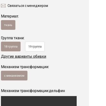
Связаться с менеджером
Байс
Материал:
ткань
Группа ткани:
18 группа
19 группа
Другие варианты обивки
Механизм трансформации:
с механизмом
Механизм трансформации:
дельфин