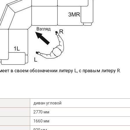
еет в своем обозначении литеру L, с правым литеру R.
диван угловой
2770 мм
1660 мм
920 мм