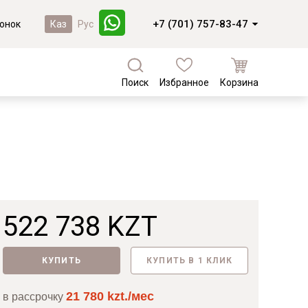
+7 (701) 757-83-47
онок
Каз
Рус
Поиск
Избранное
Корзина
а
Кухни и фасады
Коллекции из массива березы
Кухни под заказ
Валенсия
Кухни из МДФ
Коллекции из массива сосны
Комплектующие для кухонь
Фасады из массива
Байс
Фасады из МДФ
Доминика
522 738 KZT
Лотос
Новинки
Мейсон
КУПИТЬ
КУПИТЬ В 1 КЛИК
Лотос
21 780 kzt./мес
в рассрочку