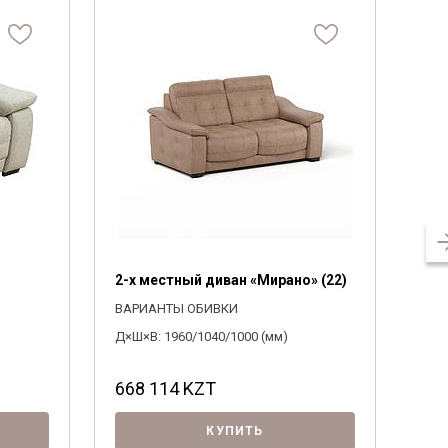
2-х местный диван «Мирано» (22)
Кре
ВАРИАНТЫ ОБИВКИ
ВАР
Д×Ш×В: 1960/1040/1000 (мм)
Д×Ш×
668 114
KZT
81
КУПИТЬ