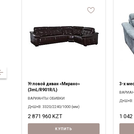
Угловой диван «Мирано»
3-х ме
(3mL/R901R/L)
ВАРИА
ВАРИАНТЫ ОБИВКИ
Д×Ш×В: 
Д×Ш×В: 3320/2240/1000 (мм)
2 871 960
KZT
1 042
КУПИТЬ