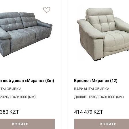
Я ознакомлен с
Политикой
в отношении
обработки персональных данных и
согласен на их обработку.
стный диван «Мирано» (3m)
Кресло «Мирано» (12)
НТЫ ОБИВКИ
ВАРИАНТЫ ОБИВКИ
2320/1040/1000 (мм)
Д×Ш×В: 1230/1040/1000 (мм)
 380
KZT
414 479
KZT
КУПИТЬ
КУПИТЬ