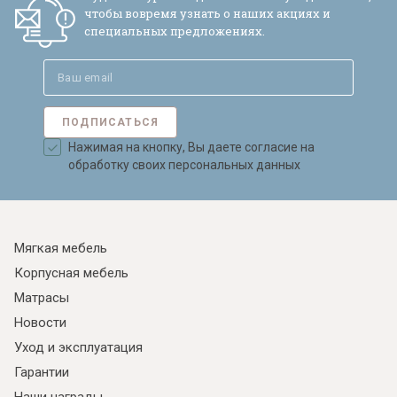
чтобы вовремя узнать о наших акциях и
специальных предложениях.
Я ознакомлен с
Политикой
в отношении
ПОДПИСАТЬСЯ
обработки персональных данных и
согласен на их обработку.
Нажимая на кнопку, Вы даете согласие на
обработку своих персональных данных
Мягкая мебель
Корпусная мебель
Матрасы
Новости
Уход и эксплуатация
Гарантии