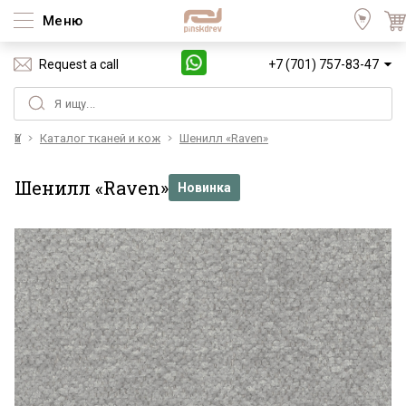
Меню
Request a call
+7 (701) 757-83-47
Үй
Каталог тканей и кож
Шенилл «Raven»
Шенилл «Raven»
Новинка