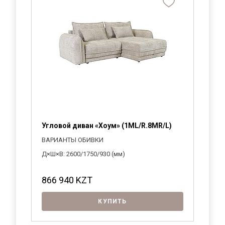
Угловой диван «Хоум» (1ML/R.8MR/L)
Уг
(1
ВАРИАНТЫ ОБИВКИ
В
Д×Ш×В: 2600/1750/930 (мм)
Д×
866 940
KZT
1
КУПИТЬ