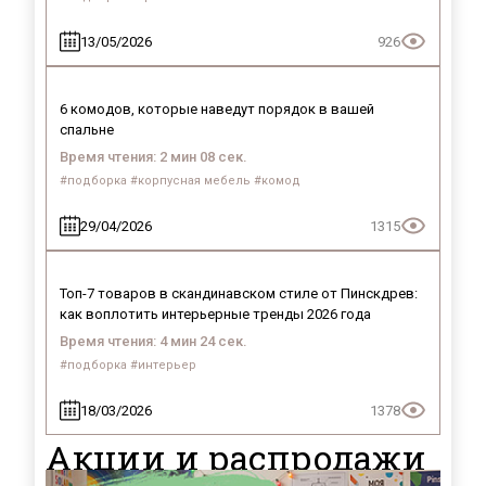
13/05/2026
926
6 комодов, которые наведут порядок в вашей
спальне
Время чтения: 2 мин 08 сек.
#подборка #корпусная мебель #комод
29/04/2026
1315
Топ-7 товаров в скандинавском стиле от Пинскдрев:
как воплотить интерьерные тренды 2026 года
Время чтения: 4 мин 24 сек.
#подборка #интерьер
18/03/2026
1378
Я ознакомлен с
Политикой
в отношении
обработки персональных данных и
Акции и распродажи
согласен на их обработку.