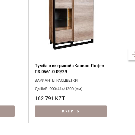
Тумба с витриной «Каньон Лофт»
Тум
П3.0561.0.09/29
П3.
ВАРИАНТЫ РАСЦВЕТКИ
ВАР
Д×Ш×В: 900/414/1200 (мм)
Д×Ш×
162 791
KZT
10
КУПИТЬ