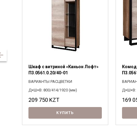
Шкаф с витриной «Каньон Лофт»
Комод
П3.0561.0.20/40-01
П3.056
ВАРИАНТЫ РАСЦВЕТКИ
ВАРИАН
Д×Ш×В: 800/414/1920 (мм)
Д×Ш×В: 
209 750
KZT
169 0
КУПИТЬ