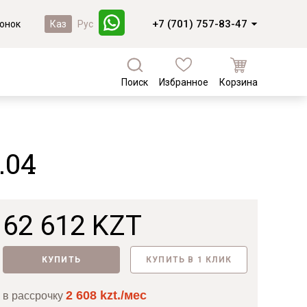
+7 (701) 757-83-47
онок
Каз
Рус
Поиск
Избранное
Корзина
а
Кухни и фасады
Коллекции из массива березы
Кухни под заказ
Валенсия
.04
Кухни из МДФ
Коллекции из массива сосны
Комплектующие для кухонь
Фасады из массива
Байс
Фасады из МДФ
Доминика
62 612 KZT
Лотос
Новинки
Мейсон
КУПИТЬ
КУПИТЬ В 1 КЛИК
Лотос
2 608 kzt./мес
в рассрочку