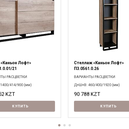
Я ознакомлен с
Политикой
в отношении
обработки персональных данных и
согласен на их обработку.
 «Каньон Лофт»
Стеллаж «Каньон Лофт»
1.0.01/21
П3.0561.0.26
ТЫ РАСЦВЕТКИ
ВАРИАНТЫ РАСЦВЕТКИ
1400/414/900 (мм)
Д×Ш×В: 460/400/1920 (мм)
52
KZT
90 788
KZT
КУПИТЬ
КУПИТЬ