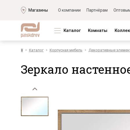
Магазины
О компании
Партнёрам
Оптовым
Каталог
Комнаты
Колле
Үй
Каталог
Корпусная мебель
Декоративные элемен
Гостиная
Мягкая мебель
Коллекции из ЛДСП
Корпус
Коллек
Спальня
Наборы мягкой мебели
Блэквуд
Наборы д
Амарант
Зеркало настенное 
Прихожая
Модульные диваны
Брауни
Наборы д
Бергамо
Детская
Кожаные диваны
Бритиш
Наборы д
Гелиос
Кабинет
Угловые диваны
Верес
Наборы д
Ирис
Кухня
Прямые диваны
Гвиана
Наборы 
Лацио
Кресла
Гранде
Наборы д
Мартина
Тахты
Гресс
Обеденн
Мартина
Кушетка
Каньон
Кровати
Монако
Банкетки
Норидж
Столы
Лайн
Мягкие кровати
Оникс
Шкафы
Сканди