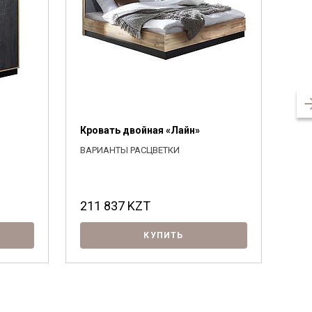
Кровать двойная «Лайн»
Пол
П6.
ВАРИАНТЫ РАСЦВЕТКИ
ВАР
Д×Ш×
211 837
KZT
28
КУПИТЬ