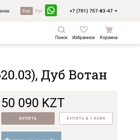
+7 (701) 757-83-47
онок
Каз
Рус
Поиск
Избранное
Корзина
а
Кухни и фасады
Коллекции из массива березы
Кухни под заказ
Валенсия
20.03), Дуб Вотан
Кухни из МДФ
Коллекции из массива сосны
Комплектующие для кухонь
Фасады из массива
Байс
Фасады из МДФ
Доминика
50 090 KZT
Лотос
Новинки
Мейсон
КУПИТЬ
КУПИТЬ В 1 КЛИК
Лотос