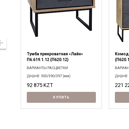
Тумба прикроватная «Лайн»
Комод 
П6.619.1.12 (П620.12)
(П620.
ВАРИАНТЫ РАСЦВЕТКИ
ВАРИАН
Д×Ш×В: 500/390/397 (мм)
Д×Ш×В: 
92 875
KZT
221 2
КУПИТЬ