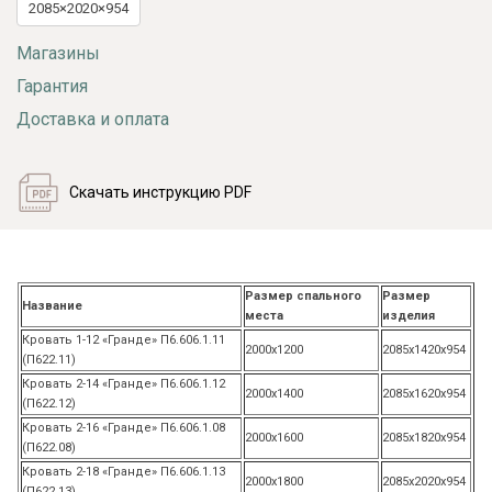
2085×2020×954
Магазины
Гарантия
Доставка и оплата
Скачать инструкцию PDF
Размер спального
Размер
Название
места
изделия
Кровать 1-12 «Гранде» П6.606.1.11
2000х1200
2085х1420х954
(П622.11)
Кровать 2-14 «Гранде» П6.606.1.12
2000х1400
2085х1620х954
(П622.12)
Кровать 2-16 «Гранде» П6.606.1.08
2000х1600
2085х1820х954
(П622.08)
Кровать 2-18 «Гранде» П6.606.1.13
2000х1800
2085х2020х954
(П622.13)