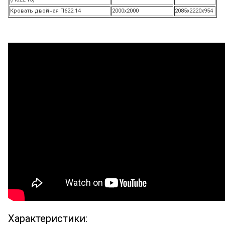
Кровать двойная П622.14
2000х2000
2085х2220х954
Характеристики: