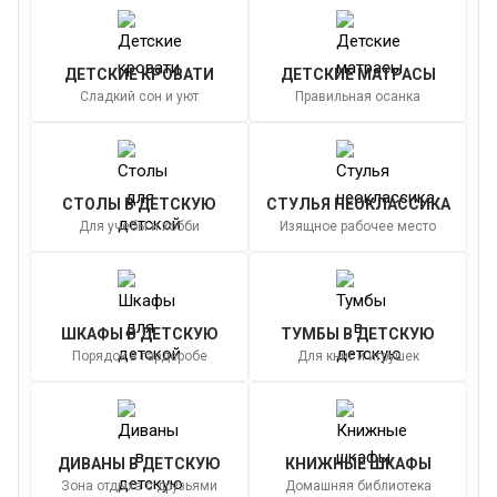
ДЕТСКИЕ КРОВАТИ
ДЕТСКИЕ МАТРАСЫ
Сладкий сон и уют
Правильная осанка
СТОЛЫ В ДЕТСКУЮ
СТУЛЬЯ НЕОКЛАССИКА
Для учебы и хобби
Изящное рабочее место
ШКАФЫ В ДЕТСКУЮ
ТУМБЫ В ДЕТСКУЮ
Порядок в гардеробе
Для книг и игрушек
Я ознакомлен с
Политикой
в отношении
обработки персональных данных и
ДИВАНЫ В ДЕТСКУЮ
КНИЖНЫЕ ШКАФЫ
согласен на их обработку.
Зона отдыха с друзьями
Домашняя библиотека