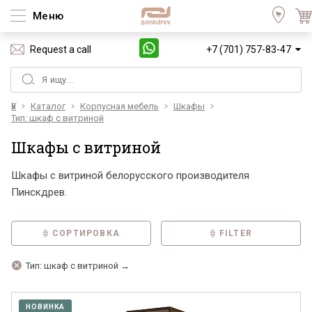
Меню
Request a call
+7 (701) 757-83-47
Үй
Каталог
Корпусная мебель
Шкафы
Тип: шкаф с витриной
Шкафы с витриной
Шкафы с витриной белорусского производителя
Пинскдрев.
СОРТИРОВКА
FILTER
Тип: шкаф с витриной →
НОВИНКА