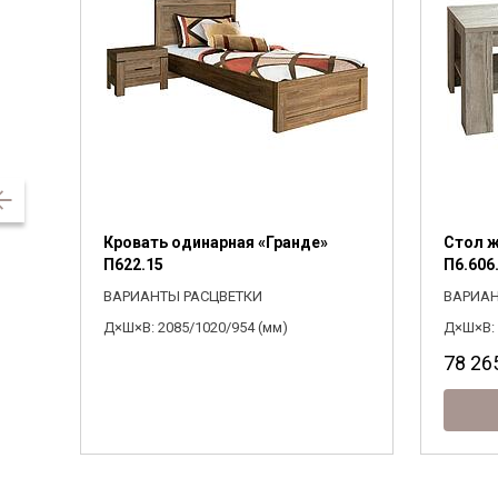
Кровать одинарная «Гранде»
Стол ж
П622.15
П6.606.
ВАРИАНТЫ РАСЦВЕТКИ
ВАРИАН
Д×Ш×В: 2085/1020/954 (мм)
Д×Ш×В: 
78 26