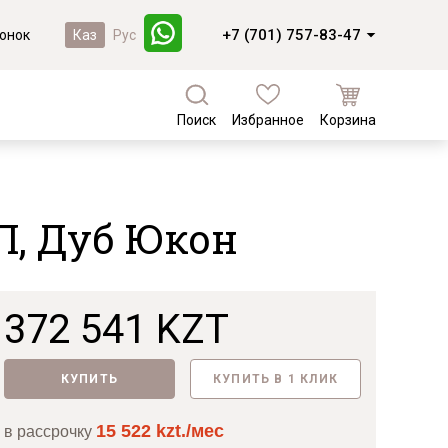
+7 (701) 757-83-47
онок
Каз
Рус
Поиск
Избранное
Корзина
а
Кухни и фасады
Коллекции из массива березы
Кухни под заказ
Валенсия
СП, Дуб Юкон
Кухни из МДФ
Коллекции из массива сосны
Комплектующие для кухонь
Фасады из массива
Байс
Фасады из МДФ
Доминика
372 541 KZT
Лотос
Новинки
Мейсон
КУПИТЬ
КУПИТЬ В 1 КЛИК
Лотос
15 522 kzt./мес
в рассрочку