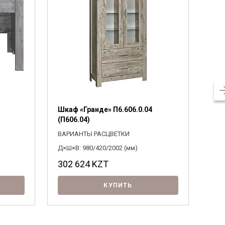
Шкаф «Гранде» П6.606.0.04
Тум
(П606.04)
(П6
ВАРИАНТЫ РАСЦВЕТКИ
ВАР
Д×Ш×В: 980/420/2002 (мм)
Д×Ш×
302 624
KZT
21
КУПИТЬ