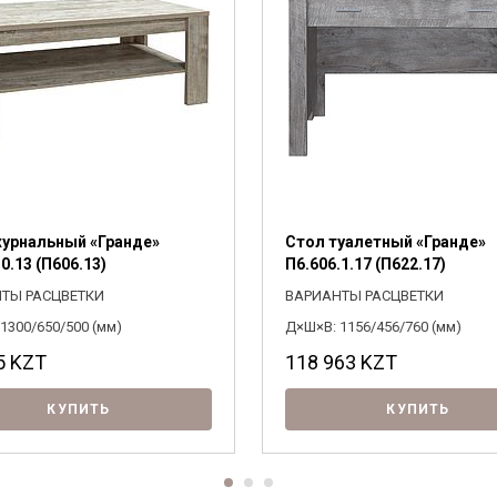
Я ознакомлен с
Политикой
в отношении
обработки персональных данных и
согласен на их обработку.
урнальный «Гранде»
Стол туалетный «Гранде»
0.13 (П606.13)
П6.606.1.17 (П622.17)
ТЫ РАСЦВЕТКИ
ВАРИАНТЫ РАСЦВЕТКИ
1300/650/500 (мм)
Д×Ш×В: 1156/456/760 (мм)
5
KZT
118 963
KZT
КУПИТЬ
КУПИТЬ