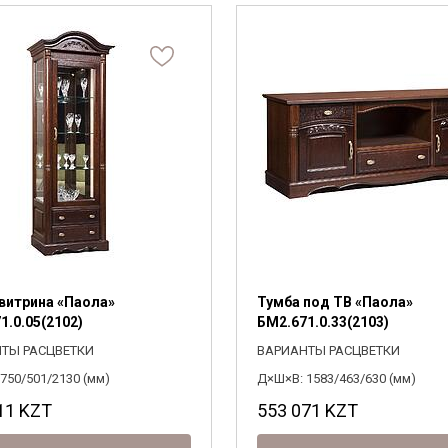
Я ознакомлен с
Политикой
в отношении
обработки персональных данных и
согласен на их обработку.
витрина «Паола»
Тумба под ТВ «Паола»
1.0.05(2102)
БМ2.671.0.33(2103)
ТЫ РАСЦВЕТКИ
ВАРИАНТЫ РАСЦВЕТКИ
750/501/2130 (мм)
Д×Ш×В: 1583/463/630 (мм)
11
KZT
553 071
KZT