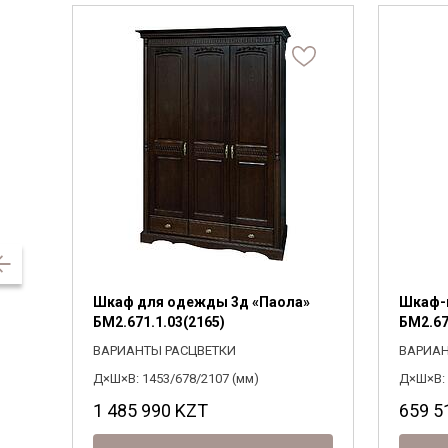
Шкаф для одежды 3д «Паола»
Шкаф-
БМ2.671.1.03(2165)
БМ2.67
ВАРИАНТЫ РАСЦВЕТКИ
ВАРИАН
Д×Ш×В: 1453/678/2107 (мм)
Д×Ш×В: 
1 485 990
KZT
659 5