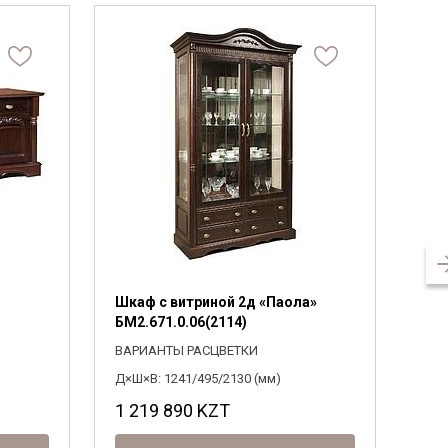
Шкаф с витриной 2д «Паола»
Шка
БМ2.671.0.06(2114)
БМ2
ВАРИАНТЫ РАСЦВЕТКИ
ВАР
Д×Ш×В: 1241/495/2130 (мм)
Д×Ш×
1 219 890
KZT
1 