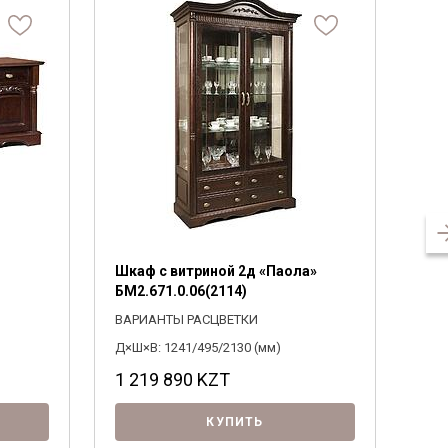
Шкаф с витриной 2д «Паола»
Шка
БМ2.671.0.06(2114)
БМ2
ВАРИАНТЫ РАСЦВЕТКИ
ВАР
Д×Ш×В: 1241/495/2130 (мм)
Д×Ш×
1 219 890
KZT
1 
КУПИТЬ