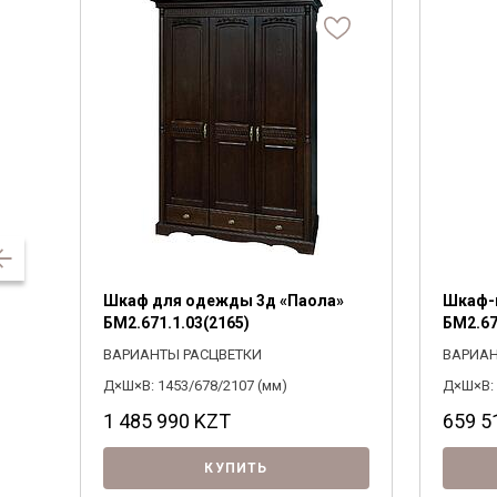
Шкаф для одежды 3д «Паола»
Шкаф-
БМ2.671.1.03(2165)
БМ2.67
ВАРИАНТЫ РАСЦВЕТКИ
ВАРИАН
Д×Ш×В: 1453/678/2107 (мм)
Д×Ш×В: 
1 485 990
KZT
659 5
КУПИТЬ