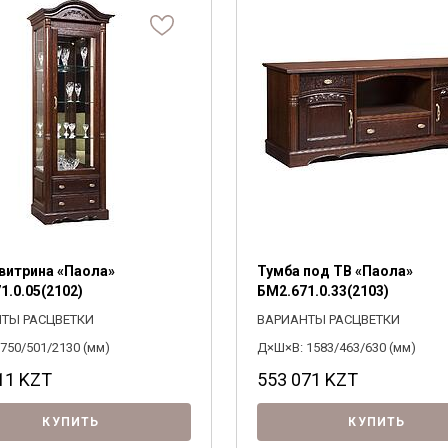
Я ознакомлен с
Политикой
в отношении
обработки персональных данных и
согласен на их обработку.
витрина «Паола»
Тумба под ТВ «Паола»
1.0.05(2102)
БМ2.671.0.33(2103)
ТЫ РАСЦВЕТКИ
ВАРИАНТЫ РАСЦВЕТКИ
750/501/2130 (мм)
Д×Ш×В: 1583/463/630 (мм)
11
KZT
553 071
KZT
КУПИТЬ
КУПИТЬ