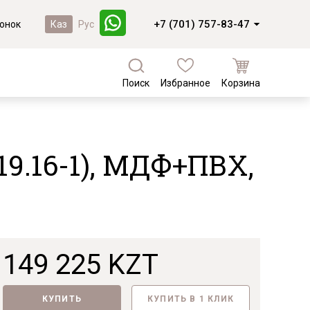
+7 (701) 757-83-47
онок
Каз
Рус
Поиск
Избранное
Корзина
а
Кухни и фасады
Коллекции из массива березы
Кухни под заказ
Валенсия
19.16-1), МДФ+ПВХ,
Кухни из МДФ
Коллекции из массива сосны
Комплектующие для кухонь
Фасады из массива
Байс
Фасады из МДФ
Доминика
Лотос
Новинки
Мейсон
149 225 KZT
Лотос
КУПИТЬ
КУПИТЬ В 1 КЛИК