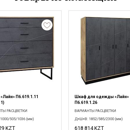
Я ознакомлен с
Политикой
в отношении
обработки персональных данных и
согласен на их обработку.
«Лайн» П6.619.1.11
Шкаф для одежды «Лайн»
11)
П6.619.1.26
ТЫ РАСЦВЕТКИ
ВАРИАНТЫ РАСЦВЕТКИ
1000/505/1036 (мм)
Д×Ш×В: 1852/585/2300 (мм)
29
KZT
618 814
KZT