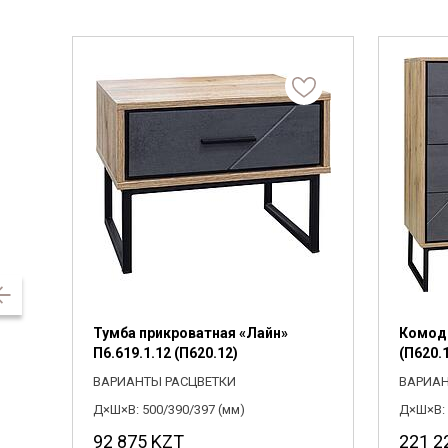
Тумба прикроватная «Лайн»
Комод 
П6.619.1.12 (П620.12)
(П620.
ВАРИАНТЫ РАСЦВЕТКИ
ВАРИАН
Д×Ш×В: 500/390/397 (мм)
Д×Ш×В: 
92 875
KZT
221 2