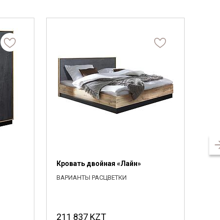
Кровать двойная «Лайн»
Зер
П6.
ВАРИАНТЫ РАСЦВЕТКИ
ВАР
Д×Ш×
211 837
KZT
50