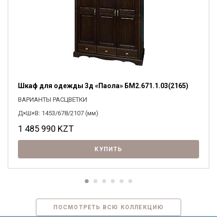
Я ознакомлен с
Политикой
в отношении
обработки персональных данных и
Шкаф для одежды 3д «Паола» БМ2.671.1.03(2165)
согласен на их обработку.
ВАРИАНТЫ РАСЦВЕТКИ
Д×Ш×В: 1453/678/2107 (мм)
1 485 990
KZT
КУПИТЬ
ПОСМОТРЕТЬ ВСЮ КОЛЛЕКЦИЮ